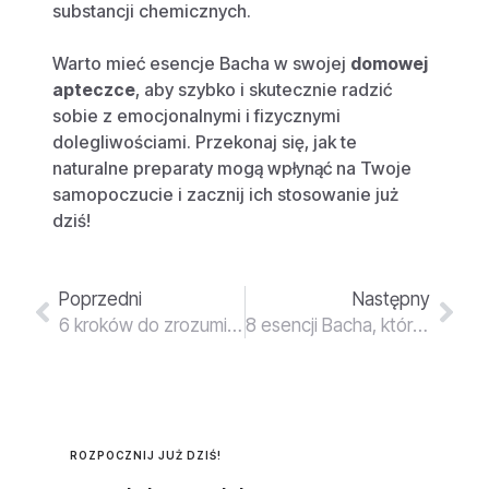
substancji chemicznych.
Warto mieć esencje Bacha w swojej
domowej
apteczce
, aby szybko i skutecznie radzić
sobie z emocjonalnymi i fizycznymi
dolegliwościami. Przekonaj się, jak te
naturalne preparaty mogą wpłynąć na Twoje
samopoczucie i zacznij ich stosowanie już
dziś!
Poprzedni
Następny
6 kroków do zrozumienia działania esencji Bacha
8 esencji Bacha, które warto mieć zawsze pod ręką
ROZPOCZNIJ JUŻ DZIŚ!