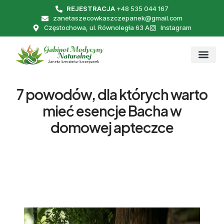
REJESTRACJA
+48 535 044 167
zanetaszecowkaszczepanek@gmail.com
Częstochowa, ul. Równoległa 63 A
Instagram
7 powodów, dla których warto
mieć esencje Bacha w
domowej apteczce