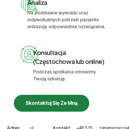
Analiza
Na podstawie wywiadu oraz
indywidualnych potrzeb pacjenta
wskazuję odpowiednie rozwiązania.
Konsultacja
(Częstochowa lub online)
Podczas spotkania omówimy
Twoją sytuację.
Skontaktuj Się Ze Mną
Adres
Kontakt:
ul.
+48 535
zanetaszecow