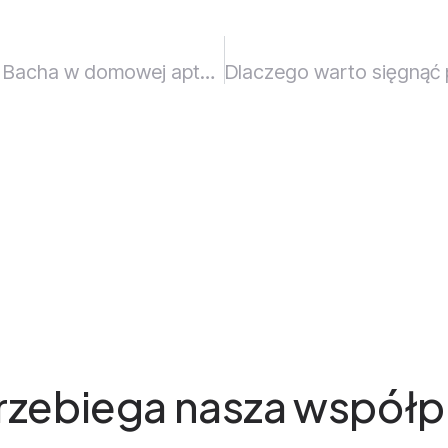
7 powodów, dla których warto mieć esencje Bacha w domowej apteczce
przebiega nasza współp