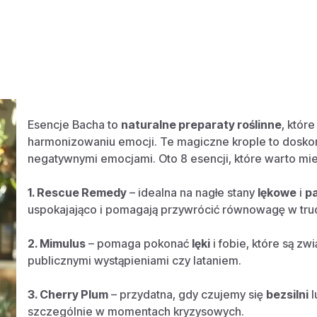
Esencje Bacha to
naturalne preparaty roślinne
, któ
harmonizowaniu emocji. Te magiczne krople to dosko
negatywnymi emocjami. Oto 8 esencji, które warto mi
1. Rescue Remedy
– idealna na nagłe stany
lękowe
i
pa
uspokajająco i pomagają przywrócić równowagę w tru
2. Mimulus
– pomaga pokonać
lęki
i fobie, które są zw
publicznymi wystąpieniami czy lataniem.
3. Cherry Plum
– przydatna, gdy czujemy się
bezsilni
l
szczególnie w momentach kryzysowych.