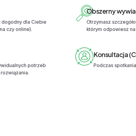
Obszerny wywi
ić dogodny dla Ciebie
Otrzymasz szczegółow
rna czy online).
którym odpowiesz na 
Konsultacja (
ywidualnych potrzeb
Podczas spotkania
rozwiązania.