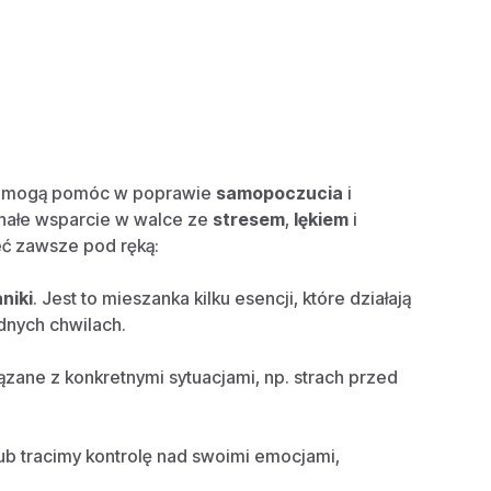
re mogą pomóc w poprawie
samopoczucia
i
nałe wsparcie w walce ze
stresem
,
lękiem
i
eć zawsze pod ręką:
niki
. Jest to mieszanka kilku esencji, które działają
dnych chwilach.
iązane z konkretnymi sytuacjami, np. strach przed
ub tracimy kontrolę nad swoimi emocjami,