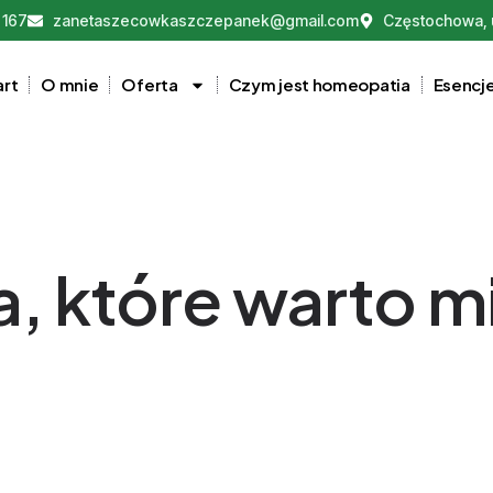
 167
zanetaszecowkaszczepanek@gmail.com
Częstochowa, u
art
O mnie
Oferta
Czym jest homeopatia
Esencj
a, które warto 