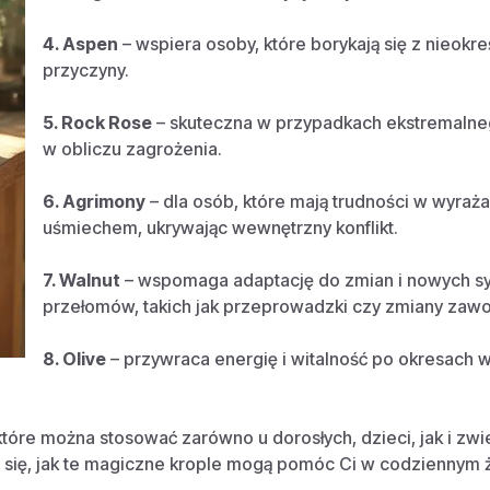
4. Aspen
– wspiera osoby, które borykają się z nieokr
przyczyny.
5. Rock Rose
– skuteczna w przypadkach ekstremalneg
w obliczu zagrożenia.
6. Agrimony
– dla osób, które mają trudności w wyraż
uśmiechem, ukrywając wewnętrzny konflikt.
7. Walnut
– wspomaga adaptację do zmian i nowych sy
przełomów, takich jak przeprowadzki czy zmiany zaw
8. Olive
– przywraca energię i witalność po okresach 
 które można stosować zarówno u dorosłych, dzieci, jak i zwie
j się, jak te magiczne krople mogą pomóc Ci w codziennym ż